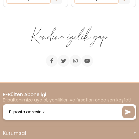
E-Bülten Aboneliği
E-bültenimize üye ol, yenilikleri ve fırsatları önce sen keşfet!
Kurumsal