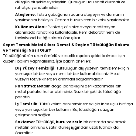
düzgün bir şekilde yerleştirin. Çubuğun ucu sabit durmalı ve
rahatça yanabilmelidir.
Ateşleme:
Tütsü çubuğunun ucunu ateşleyin ve dumanın
yayılmasını bekleyin. Ortama huzur veren bir koku yayılacaktır.
Kullanım Alanı:
Evinizde, ofisinizde veya meditasyon
alanınızda rahatlıkla kullanılabilir. Hem dekoratif hem de
fonksiyonel bir öğe olarak öne çıkar.
Sepet Temalı Metal Silver Demet & Reçine Tütsülüğün Bakımı
ve Temizliği Nasıl Olur?
Tütsülüğünüzün uzun ömürlü ve estetik açıdan çekici kalması için
düzenli bakım yapmalısınız. İşte bakım önerileri:
Dış Yüzey Temizliği:
Tütsülüğün dış yüzeyini temizlemek için
yumuşak bir bez veya nemli bir bez kullanabilirsiniz. Metal
yüzeyin toz ve kirlerden arınması sağlanmalıdır.
Parlatma:
Metalin doğal parlaklığını geri kazanması için
metal parlatıcı kullanabilirsiniz. Nazik bir şekilde tütsülüğü
parlatın.
İç Temizlik:
Tütsü kalıntılarını temizlemek için ince uçlu bir fırça
veya yumuşak bir bez kullanın. Bu, tütsülüğün düzgün
çalışmasını sağlar.
Saklama:
Tütsülüğü,
kuru ve serin
bir ortamda saklamak,
metalin ömrünü uzatır. Güneş ışığından uzak tutmak da
önemlidir.