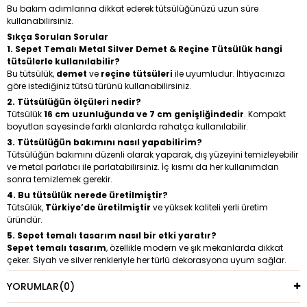
Bu bakım adımlarına dikkat ederek tütsülüğünüzü uzun süre
kullanabilirsiniz.
Sıkça Sorulan Sorular
1. Sepet Temalı Metal Silver Demet & Reçine Tütsülük hangi
tütsülerle kullanılabilir?
Bu tütsülük,
demet
ve
reçine tütsüleri
ile uyumludur. İhtiyacınıza
göre istediğiniz tütsü türünü kullanabilirsiniz.
2. Tütsülüğün ölçüleri nedir?
Tütsülük
16 cm uzunluğunda ve 7 cm genişliğindedir
. Kompakt
boyutları sayesinde farklı alanlarda rahatça kullanılabilir.
3. Tütsülüğün bakımını nasıl yapabilirim?
Tütsülüğün bakımını düzenli olarak yaparak, dış yüzeyini temizleyebilir
ve metal parlatıcı ile parlatabilirsiniz. İç kısmı da her kullanımdan
sonra temizlemek gerekir.
4. Bu tütsülük nerede üretilmiştir?
Tütsülük,
Türkiye’de üretilmiştir
ve yüksek kaliteli yerli üretim
üründür.
5. Sepet temalı tasarım nasıl bir etki yaratır?
Sepet temalı tasarım
, özellikle modern ve şık mekanlarda dikkat
çeker. Siyah ve silver renkleriyle her türlü dekorasyona uyum sağlar.
YORUMLAR
(0)