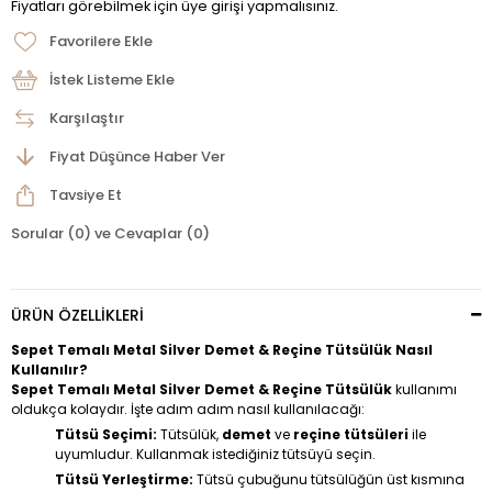
Fiyatları görebilmek için üye girişi yapmalısınız.
Favorilere Ekle
İstek Listeme Ekle
Karşılaştır
Fiyat Düşünce Haber Ver
Tavsiye Et
Sorular (0) ve Cevaplar (0)
ÜRÜN ÖZELLIKLERI
Sepet Temalı Metal Silver Demet & Reçine Tütsülük Nasıl
Kullanılır?
Sepet Temalı Metal Silver Demet & Reçine Tütsülük
kullanımı
oldukça kolaydır. İşte adım adım nasıl kullanılacağı:
Tütsü Seçimi:
Tütsülük,
demet
ve
reçine tütsüleri
ile
uyumludur. Kullanmak istediğiniz tütsüyü seçin.
Tütsü Yerleştirme:
Tütsü çubuğunu tütsülüğün üst kısmına