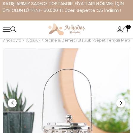
SATIŞLARIMIZ SADECE TOPTANDIR. FİYATLARI GÖRMEK İÇİN
ÜYE OLUN LÜTFEN!- 50.000 TL Üzeri Sepette %5 İndirim !
0
Anasayfa
Tütsülük
Reçine & Demet Tütsülük
Sepet Temalı Metal 