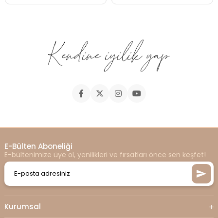
E-Bülten Aboneliği
E-bültenimize üye ol, yenilikleri ve fırsatları önce sen keşfet!
Kurumsal