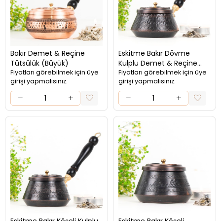
Bakır Demet & Reçine
Eskitme Bakır Dövme
Tütsülük (Büyük)
Kulplu Demet & Reçine
Fiyatları görebilmek için üye
Tütsülük
Fiyatları görebilmek için üye
girişi yapmalısınız.
girişi yapmalısınız.