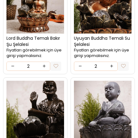
Lord Buddha Temalı Bakır
Uyuyan Buddha Temalı Su
Şu Şelalesi
Şelalesi
Fiyatları görebilmek için üye
Fiyatları görebilmek için üye
girişi yapmalısınız.
girişi yapmalısınız.