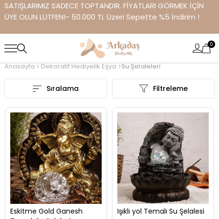
SATIŞLARIMIZ SADECE TOPTANDIR. FİYATLARI GÖRMEK İÇİN
ÜYE OLUN LÜTFEN!- 50.000 TL Üzeri Sepette %5 İndirim !
0
Anasayfa
Dekoratif Hediyelik Eşya
Su Şelaleleri
Sıralama
Filtreleme
Eskitme Gold Ganesh
Işıklı yol Temalı Su Şelalesi