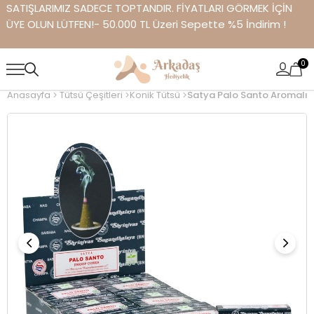
SATIŞLARIMIZ SADECE TOPTANDIR. FİYATLARI GÖRMEK İÇİN
ÜYE OLUN LÜTFEN!- 50.000 TL Üzeri Sepette %5 İndirim !
0
Anasayfa
Tütsü Çeşitleri
Konik Tütsü
Satya Palo Santo Aromalı K