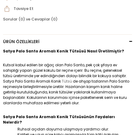
Tavsiye Et
Sorular (0) ve Cevaplar (0)
ÜRÜN ÖZELLIKLERI
Satya Palo Santo Aromalı Konik Tütsüsü Nasıl Üretilmiştir?
Kutsal kabul edilen bir ağaç olan Palo Santo, pek çok şifaya ev
sahipliği yapan güzel kokulu bir reçine içerir. Bu reçine, geleneksel
tütsü üretiminde yer edindiğinden dolayı bilindik bir kokuya sahiptir.
Satya Palo Santo Aromalı Konik
Tütsü
de ahşap tozlarının Palo Santo
reçinesiyle birleştirilmesiyle üretilir. Hazırlanan karışım konik haline
getirilip kurutulduğunda, konik tütsüler yakılarak kullanılmaya
başlanabilir. Kokularının korunması içinse paketlenerek serin ve kuru
alanlarda muhafaza edilmesi yeterli olur.
Satya Palo Santo Aromalı Konik Tütsüsünün Faydaları
Nelerdir?
Ruhsal açıdan doyuma ulaşmaya yardımcı olur.
Kaliteli ve uzun süre kalıcı aromasıyla tüm kötü kokuları