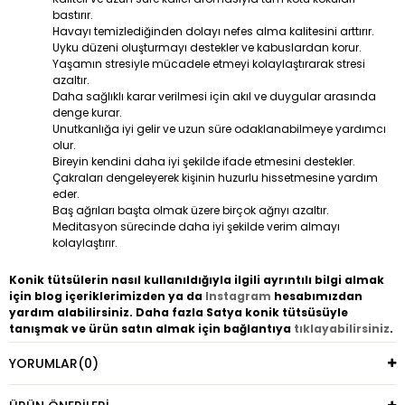
bastırır.
Havayı temizlediğinden dolayı nefes alma kalitesini arttırır.
Uyku düzeni oluşturmayı destekler ve kabuslardan korur.
Yaşamın stresiyle mücadele etmeyi kolaylaştırarak stresi
azaltır.
Daha sağlıklı karar verilmesi için akıl ve duygular arasında
denge kurar.
Unutkanlığa iyi gelir ve uzun süre odaklanabilmeye yardımcı
olur.
Bireyin kendini daha iyi şekilde ifade etmesini destekler.
Çakraları dengeleyerek kişinin huzurlu hissetmesine yardım
eder.
Baş ağrıları başta olmak üzere birçok ağrıyı azaltır.
Meditasyon sürecinde daha iyi şekilde verim almayı
kolaylaştırır.
Konik tütsülerin nasıl kullanıldığıyla ilgili ayrıntılı bilgi almak
için blog içeriklerimizden ya da
Instagram
hesabımızdan
yardım alabilirsiniz. Daha fazla Satya konik tütsüsüyle
tanışmak ve ürün satın almak için bağlantıya
tıklayabilirsiniz
.
YORUMLAR
(0)