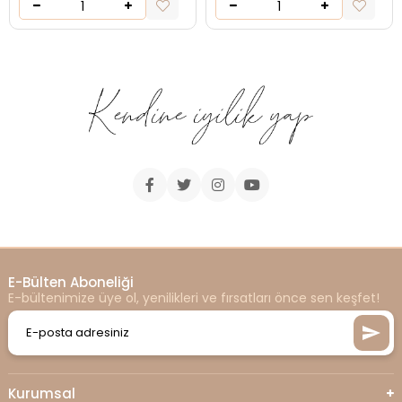
E-Bülten Aboneliği
E-bültenimize üye ol, yenilikleri ve fırsatları önce sen keşfet!
Kurumsal