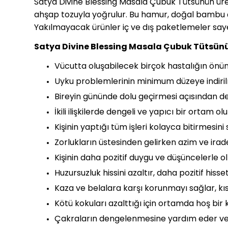
Satya Divine Blessing Masala Çubuk Tütsünün üreti
ahşap tozuyla yoğrulur. Bu hamur, doğal bambu çub
Yakılmayacak ürünler iç ve dış paketlemeler saye
Satya Divine Blessing Masala Çubuk Tütsünün 
Vücutta oluşabilecek birçok hastalığın önün
Uyku problemlerinin minimum düzeye indiril
Bireyin gününde dolu geçirmesi açısından des
İkili ilişkilerde dengeli ve yapıcı bir ortam ol
Kişinin yaptığı tüm işleri kolayca bitirmesini
Zorlukların üstesinden gelirken azim ve irade
Kişinin daha pozitif duygu ve düşüncelerle o
Huzursuzluk hissini azaltır, daha pozitif his
Kaza ve belalara karşı korunmayı sağlar, kıs
Kötü kokuları azalttığı için ortamda hoş bir 
Çakraların dengelenmesine yardım eder ve d