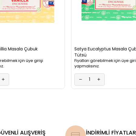
illia Masala Çubuk
Satya Eucalyptus Masala Çu
Tütsü
örebilmek için üye girişi
Fiyatları görebilmek için üye giri
ız.
yapmalısınız.
ÜVENLİ ALIŞVERİŞ
İNDİRİMLİ FİYATLAR