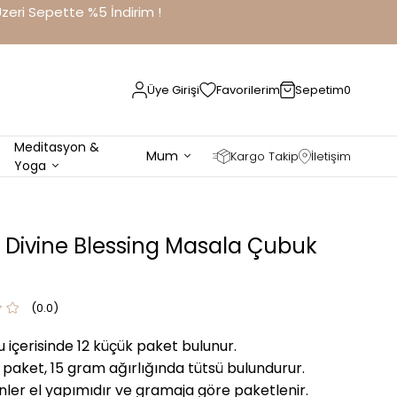
eri Sepette %5 İndirim !
Üye Girişi
Favorilerim
Sepetim
0
Meditasyon &
Mum
Kargo Takip
İletişim
Yoga
 Divine Blessing Masala Çubuk
0.0
u içerisinde 12 küçük paket bulunur.
 paket, 15 gram ağırlığında tütsü bulundurur.
nler el yapımıdır ve gramaja göre paketlenir.