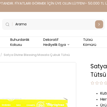
TANDIR. FİYATLARI GÖRMEK İÇİN ÜYE OLUN LÜTFEN!- 50.000 TL Üz
Buhurdanlık
Dekoratif
Tütsü
Kokusu
Hediyelik Eşya
Kömürü
Satya Divine Blessing Masala Çubuk Tütsü
Satya
Tütsü
Kut
Her
Ürü