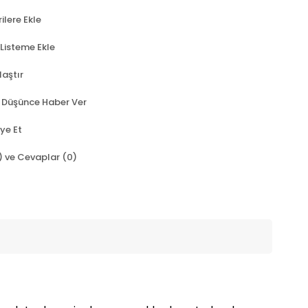
ilere Ekle
 Listeme Ekle
laştır
t Düşünce Haber Ver
ye Et
) ve Cevaplar (0)