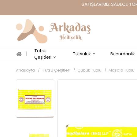
SATIŞLARIMIZ SADECE TOP
Tütsü
Tütsülük
Buhurdanlık
Çeşitleri
Anasayfa
Tütsü Çeşitleri
Çubuk Tütsü
Masala Tütsü