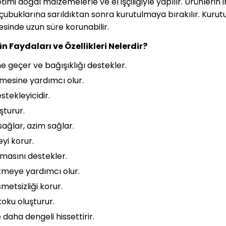
mi doğal malzemelerle ve el işçiliğiyle yapılır. Ürünlerin 
uklarına sarıldıktan sonra kurutulmaya bırakılır. Kurutul
sinde uzun süre korunabilir.
Faydaları ve Özellikleri Nelerdir?
e geçer ve bağışıklığı destekler.
mesine yardımcı olur.
tekleyicidir.
uşturur.
 sağlar, azim sağlar.
yi korur.
lmasını destekler.
setmeye yardımcı olur.
metsizliği korur.
koku oluşturur.
aha dengeli hissettirir.