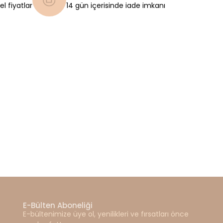
l fiyatlar
14 gün içerisinde iade imkanı
E-Bülten Aboneliği
E-bültenimize üye ol, yenilikleri ve fırsatları önce