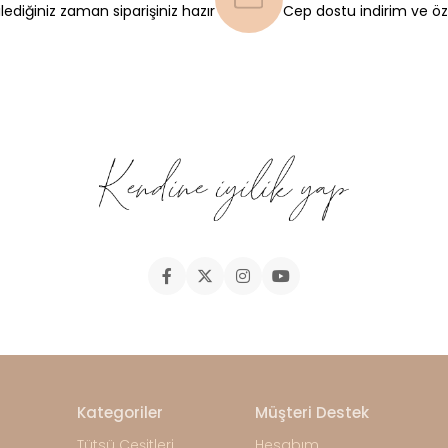
ilediğiniz zaman siparişiniz hazır
Cep dostu indirim ve öze
Kategoriler
Müşteri Destek
Tütsü Çeşitleri
Hesabım