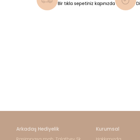
Bir tıkla sepetiniz kapınızda
D
Arkadaş Hediyelik
Kurumsal
Rasimpaşa mah. Talatbey Sk.
Hakkımızda