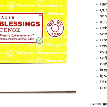
Her
Çub
sahi
KDV 
Bit
yap
Hin
Hay
uyg
Sağ
deği
İs 
İç 
Ulu
üret
Fiyatları g