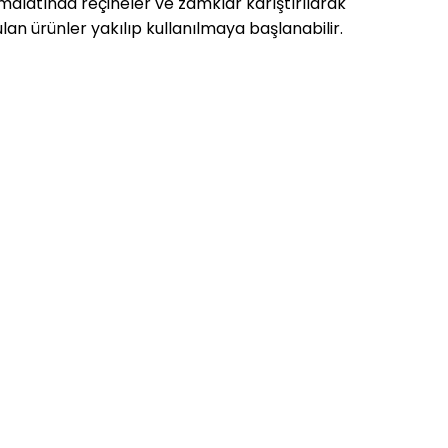
imalatında reçineler ve zamklar karıştırılarak
an ürünler yakılıp kullanılmaya başlanabilir.