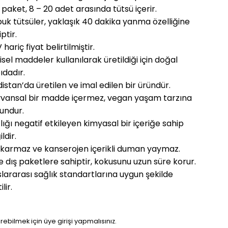
 paket, 8 – 20 adet arasında tütsü içerir.
uk tütsüler, yaklaşık 40 dakika yanma özelliğine
ptir.
hariç fiyat belirtilmiştir.
kisel maddeler kullanılarak üretildiği için doğal
ıdadır.
distan’da üretilen ve imal edilen bir üründür.
vansal bir madde içermez, vegan yaşam tarzına
undur.
lığı negatif etkileyen kimyasal bir içeriğe sahip
ldir.
çıkarmaz ve kanserojen içerikli duman yaymaz.
ve dış paketlere sahiptir, kokusunu uzun süre korur.
slararası sağlık standartlarına uygun şekilde
ilir.
örebilmek için üye girişi yapmalısınız.