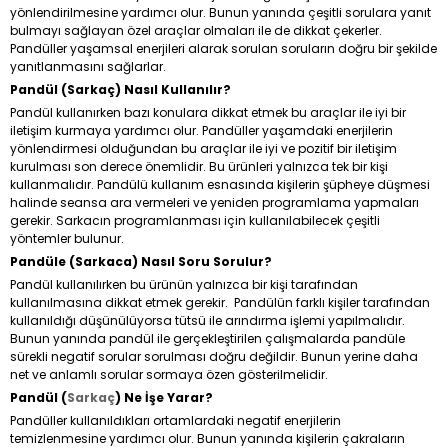
yönlendirilmesine yardımcı olur. Bunun yanında çeşitli sorulara yanıt
bulmayı sağlayan özel araçlar olmaları ile de dikkat çekerler.
Pandüller yaşamsal enerjileri alarak sorulan soruların doğru bir şekilde
yanıtlanmasını sağlarlar.
Pandül (Sarkaç) Nasıl Kullanılır?
Pandül kullanırken bazı konulara dikkat etmek bu araçlar ile iyi bir
iletişim kurmaya yardımcı olur. Pandüller yaşamdaki enerjilerin
yönlendirmesi olduğundan bu araçlar ile iyi ve pozitif bir iletişim
kurulması son derece önemlidir. Bu ürünleri yalnızca tek bir kişi
kullanmalıdır. Pandülü kullanım esnasında kişilerin şüpheye düşmesi
halinde seansa ara vermeleri ve yeniden programlama yapmaları
gerekir. Sarkacın programlanması için kullanılabilecek çeşitli
yöntemler bulunur.
Pandüle (Sarkaca) Nasıl Soru Sorulur?
Pandül kullanılırken bu ürünün yalnızca bir kişi tarafından
kullanılmasına dikkat etmek gerekir. Pandülün farklı kişiler tarafından
kullanıldığı düşünülüyorsa tütsü ile arındırma işlemi yapılmalıdır.
Bunun yanında pandül ile gerçekleştirilen çalışmalarda pandüle
sürekli negatif sorular sorulması doğru değildir. Bunun yerine daha
net ve anlamlı sorular sormaya özen gösterilmelidir.
Pandül (
Sarkaç
) Ne İşe Yarar?
Pandüller kullanıldıkları ortamlardaki negatif enerjilerin
temizlenmesine yardımcı olur. Bunun yanında kişilerin çakraların