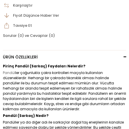
Karşılaştır
Fiyat Düşünce Haber Ver
Tavsiye Et
Sorular (0) ve Cevaplar (0)
ÜRÜN ÖZELLIKLERI
Pirinç Pandül (Sarkaç) Faydaları Nelerdir?
Pandül
ler çoğunlukla çakra kontrolleri maçıyla kullanılan
düzeneklerdir. Herhangi bir çakrada tıkanıklık olması halinde
pandüller ile bu durumun tespit edilmesi mümkün olur. Vücutta
herhangi bir alanda tespit edilemeyen bir rahatsızlık olması halinde
pandül yardımıyla bu hastalıklar tespit edilebilir. Pandüllerin en önemli
faydalarından biri de kişilerin kendileri ile ilgili sorulara rahat bir şekilde
cevap bulabilmeleridir. Kaygı, stres ve endişe gibi durumların ortadan
kalkması amacıyla da kullanılan ürünlerdir.
Pandül (Sarkaç) Nedir?
Pandüller ya da diğer adı ile sarkaçlar doğal taş enerjilerinin kanalize
edilmesi sayesinde doğru bir şekilde yönlendirilirler. Bu şekilde çeşitli