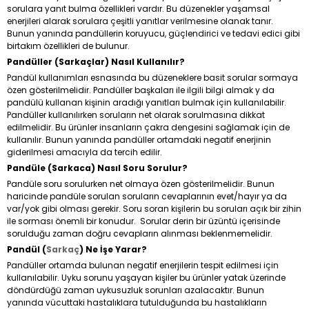
sorulara yanıt bulma özellikleri vardır. Bu düzenekler yaşamsal
enerjileri alarak sorulara çeşitli yanıtlar verilmesine olanak tanır.
Bunun yanında pandüllerin koruyucu, güçlendirici ve tedavi edici gibi
birtakım özellikleri de bulunur.
Pandüller (Sarkaçlar) Nasıl Kullanılır?
Pandül kullanımları esnasında bu düzeneklere basit sorular sormaya
özen gösterilmelidir. Pandüller başkaları ile ilgili bilgi almak y da
pandülü kullanan kişinin aradığı yanıtları bulmak için kullanılabilir.
Pandüller kullanılırken soruların net olarak sorulmasına dikkat
edilmelidir. Bu ürünler insanların çakra dengesini sağlamak için de
kullanılır. Bunun yanında pandüller ortamdaki negatif enerjinin
giderilmesi amacıyla da tercih edilir.
Pandüle (Sarkaca) Nasıl Soru Sorulur?
Pandüle soru sorulurken net olmaya özen gösterilmelidir. Bunun
haricinde pandüle sorulan soruların cevaplarının evet/hayır ya da
var/yok gibi olması gerekir. Soru soran kişilerin bu soruları açık bir zihin
ile sorması önemli bir konudur. Sorular derin bir üzüntü içerisinde
sorulduğu zaman doğru cevapların alınması beklenmemelidir.
Pandül (
Sarkaç
) Ne İşe Yarar?
Pandüller ortamda bulunan negatif enerjilerin tespit edilmesi için
kullanılabilir. Uyku sorunu yaşayan kişiler bu ürünler yatak üzerinde
döndürdüğü zaman uykusuzluk sorunları azalacaktır. Bunun
yanında vücuttaki hastalıklara tutulduğunda bu hastalıkların