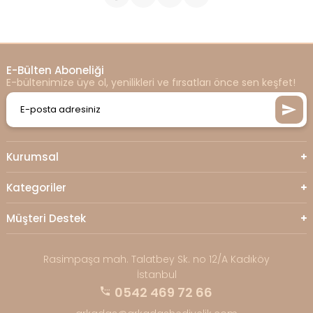
E-Bülten Aboneliği
E-bültenimize üye ol, yenilikleri ve fırsatları önce sen keşfet!
Kurumsal
Kategoriler
Müşteri Destek
Rasimpaşa mah. Talatbey Sk. no 12/A Kadıköy
İstanbul
0542 469 72 66