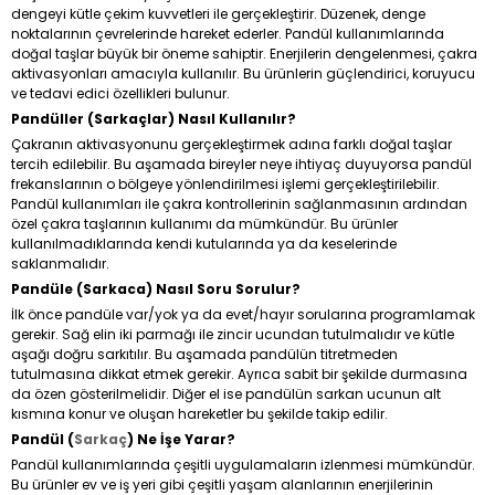
dengeyi kütle çekim kuvvetleri ile gerçekleştirir. Düzenek, denge
noktalarının çevrelerinde hareket ederler. Pandül kullanımlarında
doğal taşlar büyük bir öneme sahiptir. Enerjilerin dengelenmesi, çakra
aktivasyonları amacıyla kullanılır. Bu ürünlerin güçlendirici, koruyucu
ve tedavi edici özellikleri bulunur.
Pandüller (Sarkaçlar) Nasıl Kullanılır?
Çakranın aktivasyonunu gerçekleştirmek adına farklı doğal taşlar
tercih edilebilir. Bu aşamada bireyler neye ihtiyaç duyuyorsa pandül
frekanslarının o bölgeye yönlendirilmesi işlemi gerçekleştirilebilir.
Pandül kullanımları ile çakra kontrollerinin sağlanmasının ardından
özel çakra taşlarının kullanımı da mümkündür. Bu ürünler
kullanılmadıklarında kendi kutularında ya da keselerinde
saklanmalıdır.
Pandüle (Sarkaca) Nasıl Soru Sorulur?
İlk önce pandüle var/yok ya da evet/hayır sorularına programlamak
gerekir. Sağ elin iki parmağı ile zincir ucundan tutulmalıdır ve kütle
aşağı doğru sarkıtılır. Bu aşamada pandülün titretmeden
tutulmasına dikkat etmek gerekir. Ayrıca sabit bir şekilde durmasına
da özen gösterilmelidir. Diğer el ise pandülün sarkan ucunun alt
kısmına konur ve oluşan hareketler bu şekilde takip edilir.
Pandül (
Sarkaç
) Ne İşe Yarar?
Pandül kullanımlarında çeşitli uygulamaların izlenmesi mümkündür.
Bu ürünler ev ve iş yeri gibi çeşitli yaşam alanlarının enerjilerinin