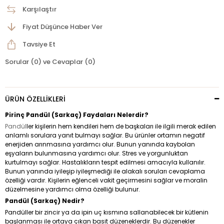
Karşılaştır
Fiyat Düşünce Haber Ver
Tavsiye Et
Sorular (0) ve Cevaplar (0)
ÜRÜN ÖZELLIKLERI
Pirinç Pandül (Sarkaç) Faydaları Nelerdir?
Pandül
ler kişilerin hem kendileri hem de başkaları ile ilgili merak edilen
anlamlı sorulara yanıt bulmayı sağlar. Bu ürünler ortamın negatif
enerjiden arınmasına yardımcı olur. Bunun yanında kaybolan
eşyaların bulunmasına yardımcı olur. Stres ve yorgunluktan
kurtulmayı sağlar. Hastalıkların tespit edilmesi amacıyla kullanılır.
Bunun yanında iyileşip iyileşmediği ile alakalı soruları cevaplama
özelliği vardır. Kişilerin eğlenceli vakit geçirmesini sağlar ve moralin
düzelmesine yardımcı olma özelliği bulunur.
Pandül (Sarkaç) Nedir?
Pandüller bir zincir ya da ipin uç kısmına sallanabilecek bir kütlenin
başlanması ile ortaya çıkan basit düzeneklerdir. Bu düzenekler