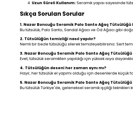
Uzun Süreli Kullanım:
Seramik yapısı sayesinde tütsü
Sıkça Sorulan Sorular
1. Nazar Boncuğu Seramik Palo Santo Ağaç Tütsülüğü ha
Bu tütsülük, Palo Santo, Sandal Ağacı ve Öd Ağacı gibi doğa
2. Tütsülüğün temizliği nasıl yapılır?
Nemli bir bezle tütsülüğü silerek temizleyebilirsiniz. Sert te
3. Nazar Boncuğu Seramik Palo Santo Ağaç Tütsülüğü 
Evet, tütsülük seramikten yapıldığı için yüksek ısıya dayanıklıd
4. Tütsülüğün deseni her zaman aynı mı?
Hayır, her tütsülük el yapımı olduğu için desenlerde küçük far
5. Nazar Boncuğu Seramik Palo Santo Ağaç Tütsülüğü 
Bu tütsülük Türkiye'de, geleneksel seramik işçiliği teknikleri k