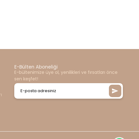
E-Bülten Aboneliği
E-bültenimize üye ol, yenilikleri ve fırsatları önce
sen keşfet!
ı