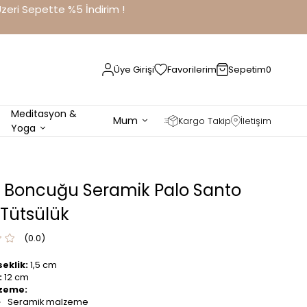
eri Sepette %5 İndirim !
Üye Girişi
Favorilerim
Sepetim
0
Meditasyon &
Mum
Kargo Takip
İletişim
Yoga
 Boncuğu Seramik Palo Santo
Tütsülük
0.0
eklik:
1,5 cm
:
12 cm
zeme:
Seramik malzeme