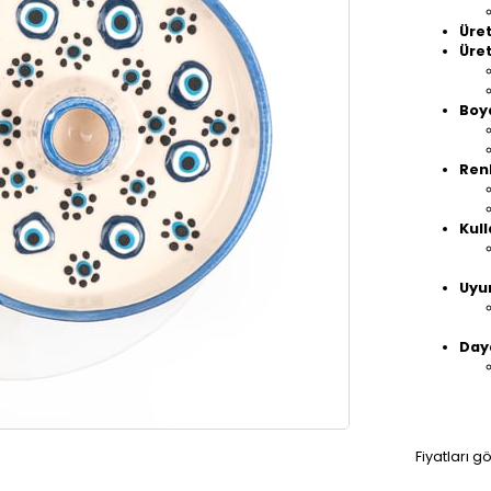
Üret
Üre
Boy
Ren
Kul
Uyu
Daya
Fiyatları g