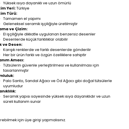
Yüksek ısıya dayanıklı ve uzun ömürlü
im Yeri:
Türkiye
tim Türü:
Tamamen el yapımı
Geleneksel seramik işçiliğiyle üretilmiştir
ama ve Çizim:
El işçiliğiyle dikkatle uygulanan benzersiz desenler
Desenlerde küçük farklılıklar olabilir
k ve Desen:
Karışık renklerde ve farklı desenlerde gönderilir
Her bir ürün farklı ve özgün özelliklere sahiptir
lanım Amacı:
Tütsülerin güvenle yerleştirilmesi ve kullanılması için
tasarlanmıştır
mluluk:
Palo Santo, Sandal Ağacı ve Öd Ağacı gibi doğal tütsülerle
uyumludur
nıklılık:
Seramik yapısı sayesinde yüksek ısıya dayanıklıdır ve uzun
süreli kullanım sunar
örebilmek için üye girişi yapmalısınız.