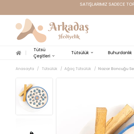
SATIŞLARIMIZ SADECE TOP
Tütsü
Tütsülük
Buhurdanlık
Çeşitleri
Anasayfa
Tütsülük
Ağaç Tütsülük
Nazar Boncuğu Se