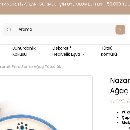
TANDIR. FİYATLARI GÖRMEK İÇİN ÜYE OLUN LÜTFEN!- 50.000 TL Üz
Buhurdanlık
Dekoratif
Tütsü
Kokusu
Hediyelik Eşya
Kömürü
ramik Palo Santo Ağaç Tütsülük
Nazar
Ağaç 
Yüks
Çap
Mal