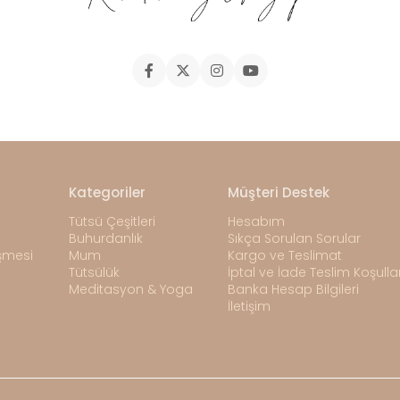
Kategoriler
Müşteri Destek
Tütsü Çeşitleri
Hesabım
Buhurdanlık
Sıkça Sorulan Sorular
eşmesi
Mum
Kargo ve Teslimat
Tütsülük
İptal ve İade Teslim Koşullar
Meditasyon & Yoga
Banka Hesap Bilgileri
İletişim