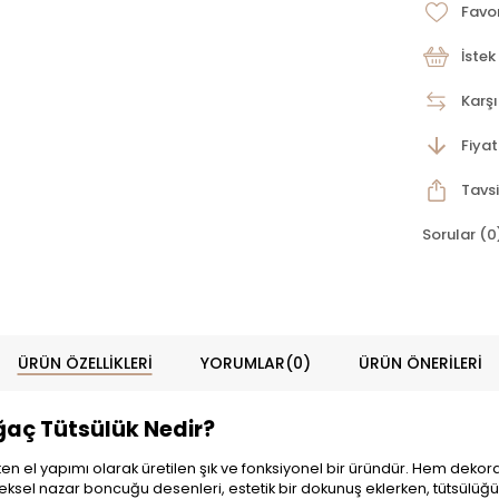
Favor
İstek
Karşı
Fiya
Tavsi
Sorular (0
ÜRÜN ÖZELLIKLERI
YORUMLAR
(0)
ÜRÜN ÖNERILERI
aç Tütsülük Nedir?
l yapımı olarak üretilen şık ve fonksiyonel bir üründür. Hem dekoratif 
eksel nazar boncuğu desenleri, estetik bir dokunuş eklerken, tütsülüğün