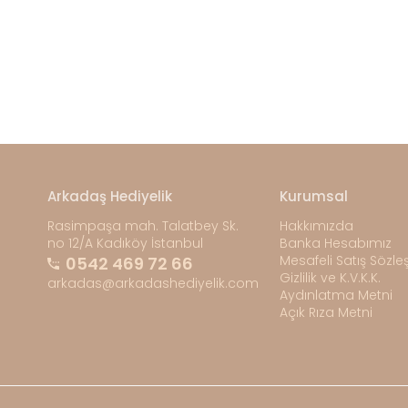
Arkadaş Hediyelik
Kurumsal
Rasimpaşa mah. Talatbey Sk.
Hakkımızda
no 12/A Kadıköy İstanbul
Banka Hesabımız
Mesafeli Satış Sözl
0542 469 72 66
Gizlilik ve K.V.K.K.
arkadas@arkadashediyelik.com
Aydınlatma Metni
Açık Rıza Metni