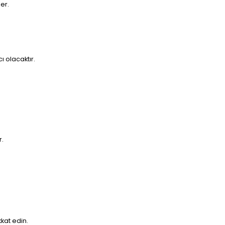
er.
 olacaktır.
r.
kat edin.