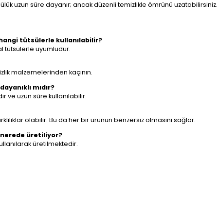
lük uzun süre dayanır; ancak düzenli temizlikle ömrünü uzatabilirsiniz.
ngi tütsülerle kullanılabilir?
l tütsülerle uyumludur.
mizlik malzemelerinden kaçının.
dayanıklı mıdır?
ır ve uzun süre kullanılabilir.
klılıklar olabilir. Bu da her bir ürünün benzersiz olmasını sağlar.
nerede üretiliyor?
ullanılarak üretilmektedir.