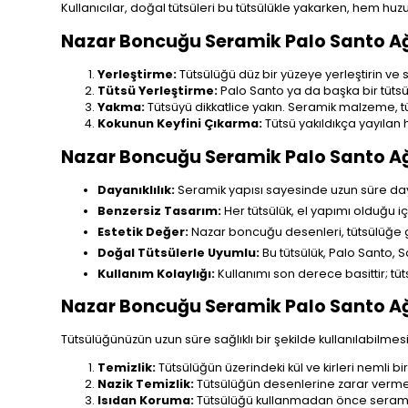
Kullanıcılar, doğal tütsüleri bu tütsülükle yakarken, hem huz
Nazar Boncuğu Seramik Palo Santo Ağa
Yerleştirme:
Tütsülüğü düz bir yüzeye yerleştirin ve
Tütsü Yerleştirme:
Palo Santo ya da başka bir tütsü
Yakma:
Tütsüyü dikkatlice yakın. Seramik malzeme, t
Kokunun Keyfini Çıkarma:
Tütsü yakıldıkça yayılan 
Nazar Boncuğu Seramik Palo Santo Ağ
Dayanıklılık:
Seramik yapısı sayesinde uzun süre dayan
Benzersiz Tasarım:
Her tütsülük, el yapımı olduğu iç
Estetik Değer:
Nazar boncuğu desenleri, tütsülüğe ge
Doğal Tütsülerle Uyumlu:
Bu tütsülük, Palo Santo,
Kullanım Kolaylığı:
Kullanımı son derece basittir; tüts
Nazar Boncuğu Seramik Palo Santo Ağ
Tütsülüğünüzün uzun süre sağlıklı bir şekilde kullanılabilmesi 
Temizlik:
Tütsülüğün üzerindeki kül ve kirleri nemli bir 
Nazik Temizlik:
Tütsülüğün desenlerine zarar verme
Isıdan Koruma:
Tütsülüğü kullanmadan önce seramik