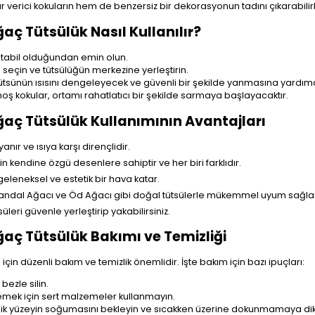
ur verici kokuların hem de benzersiz bir dekorasyonun tadını çıkarabilirl
ç Tütsülük Nasıl Kullanılır?
 stabil olduğundan emin olun.
 seçin ve tütsülüğün merkezine yerleştirin.
ütsünün ısısını dengeleyecek ve güvenli bir şekilde yanmasına yardımcı
hoş kokular, ortamı rahatlatıcı bir şekilde sarmaya başlayacaktır.
aç Tütsülük Kullanımının Avantajları
ır ve ısıya karşı dirençlidir.
in kendine özgü desenlere sahiptir ve her biri farklıdır.
leneksel ve estetik bir hava katar.
 Sandal Ağacı ve Öd Ağacı gibi doğal tütsülerle mükemmel uyum sağla
üleri güvenle yerleştirip yakabilirsiniz.
aç Tütsülük Bakımı ve Temizliği
için düzenli bakım ve temizlik önemlidir. İşte bakım için bazı ipuçları:
bezle silin.
mek için sert malzemeler kullanmayın.
 yüzeyin soğumasını bekleyin ve sıcakken üzerine dokunmamaya dik