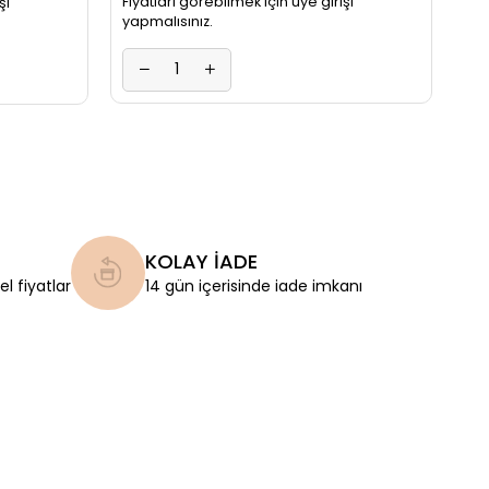
Fiyatları görebilmek için üye girişi
şi
yapmalısınız.
KOLAY İADE
l fiyatlar
14 gün içerisinde iade imkanı