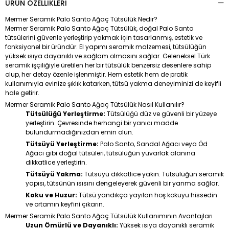
ÜRÜN ÖZELLIKLERI
Mermer Seramik Palo Santo Ağaç Tütsülük Nedir?
Mermer Seramik Palo Santo Ağaç Tütsülük, doğal Palo Santo
tütsülerini güvenle yerleştirip yakmak için tasarlanmış, estetik ve
fonksiyonel bir üründür. El yapımı seramik malzemesi, tütsülüğün
yüksek ısıya dayanıklı ve sağlam olmasını sağlar. Geleneksel Türk
seramik işçiliğiyle üretilen her bir tütsülük benzersiz desenlere sahip
olup, her detay özenle işlenmiştir. Hem estetik hem de pratik
kullanımıyla evinize şıklık katarken, tütsü yakma deneyiminizi de keyifli
hale getirir.
Mermer Seramik Palo Santo Ağaç Tütsülük Nasıl Kullanılır?
Tütsülüğü Yerleştirme:
Tütsülüğü düz ve güvenli bir yüzeye
yerleştirin. Çevresinde herhangi bir yanıcı madde
bulundurmadığınızdan emin olun.
Tütsüyü Yerleştirme:
Palo Santo, Sandal Ağacı veya Öd
Ağacı gibi doğal tütsüleri, tütsülüğün yuvarlak alanına
dikkatlice yerleştirin.
Tütsüyü Yakma:
Tütsüyü dikkatlice yakın. Tütsülüğün seramik
yapısı, tütsünün ısısını dengeleyerek güvenli bir yanma sağlar.
Koku ve Huzur:
Tütsü yandıkça yayılan hoş kokuyu hissedin
ve ortamın keyfini çıkarın.
Mermer Seramik Palo Santo Ağaç Tütsülük Kullanımının Avantajları
Uzun Ömürlü ve Dayanıklı:
Yüksek ısıya dayanıklı seramik