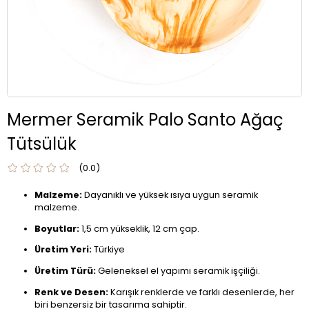
Mermer Seramik Palo Santo Ağaç
Tütsülük
0.0
Malzeme:
Dayanıklı ve yüksek ısıya uygun seramik
malzeme.
Boyutlar:
1,5 cm yükseklik, 12 cm çap.
Üretim Yeri:
Türkiye
Üretim Türü:
Geleneksel el yapımı seramik işçiliği.
Renk ve Desen:
Karışık renklerde ve farklı desenlerde, her
biri benzersiz bir tasarıma sahiptir.