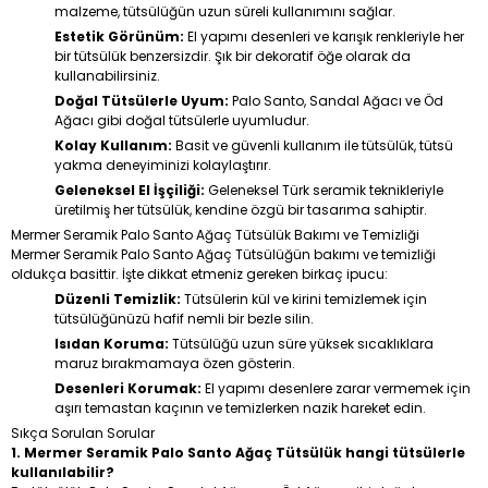
malzeme, tütsülüğün uzun süreli kullanımını sağlar.
Estetik Görünüm:
El yapımı desenleri ve karışık renkleriyle her
bir tütsülük benzersizdir. Şık bir dekoratif öğe olarak da
kullanabilirsiniz.
Doğal Tütsülerle Uyum:
Palo Santo, Sandal Ağacı ve Öd
Ağacı gibi doğal tütsülerle uyumludur.
Kolay Kullanım:
Basit ve güvenli kullanım ile tütsülük, tütsü
yakma deneyiminizi kolaylaştırır.
Geleneksel El İşçiliği:
Geleneksel Türk seramik teknikleriyle
üretilmiş her tütsülük, kendine özgü bir tasarıma sahiptir.
Mermer Seramik Palo Santo Ağaç Tütsülük Bakımı ve Temizliği
Mermer Seramik Palo Santo Ağaç Tütsülüğün bakımı ve temizliği
oldukça basittir. İşte dikkat etmeniz gereken birkaç ipucu:
Düzenli Temizlik:
Tütsülerin kül ve kirini temizlemek için
tütsülüğünüzü hafif nemli bir bezle silin.
Isıdan Koruma:
Tütsülüğü uzun süre yüksek sıcaklıklara
maruz bırakmamaya özen gösterin.
Desenleri Korumak:
El yapımı desenlere zarar vermemek için
aşırı temastan kaçının ve temizlerken nazik hareket edin.
Sıkça Sorulan Sorular
1. Mermer Seramik Palo Santo Ağaç Tütsülük hangi tütsülerle
kullanılabilir?