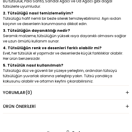
Bu tütsülük, Palo Santo, Sandal Ağacı ve Öd Ağacı gibi doğal
tütsülerle uyumludur.
2. Tütsülüğü nasıl temizlemeliyim?
Tütsülüğü hafif nemli bir bezle silerek temizleyebilirsiniz. Aşırı ısıdan
kaçının ve desenlerin korunmasına dikkat edin.
3. Tütsülüğün dayanıklılığı nedir?
Seramik malzeme, tütsülüğün yüksek ısıya dayanıklı olmasını sağlar
ve uzun ömürlü kullanım sunar.
4. Tütsülüğün renk ve desenleri farklı olabilir mi?
Evet, her tütsülük el yapımıdır ve desenlerde küçük farklılıklar olabilir.
Her ürün benzersizdir.
5. Tütsülük nasıl kullanılmalı?
Tütsülüğü düz ve güvenli bir yüzeye yerleştirin, ardından tütsüyü
tütsülüğün yuvarlak alanına yerleştirip yakın. Tütsü yandıkça
kokusunu alabilir ve ortamın keyfini çıkarabilirsiniz.
YORUMLAR
(0)
ÜRÜN ÖNERILERI