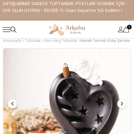
SATIŞLARIMIZ SADECE TOPTANDIR. FİYATLARI GÖRMEK İÇİN
ÜYE OLUN LÜTFEN!- 50.000 TL Üzeri Sepette %5 İndirim !
0
Anasayfa
Tütsülük
Geri Akış Tütsülük
Melek Temalı Kalp Şelale Ge