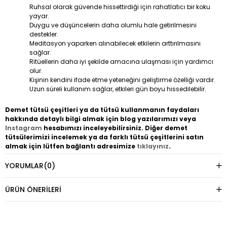
Ruhsal olarak güvende hissettirdiği için rahatlatıcı bir koku
yayar.
Duygu ve düşüncelerin daha olumlu hale getirilmesini
destekler.
Meditasyon yaparken alınabilecek etkilerin arttırılmasını
sağlar.
Ritüellerin daha iyi şekilde amacına ulaşması için yardımcı
olur.
Kişinin kendini ifade etme yeteneğini geliştirme özelliği vardır.
Uzun süreli kullanım sağlar, etkileri gün boyu hissedilebilir.
Demet tütsü çeşitleri ya da tütsü kullanmanın faydaları
hakkında detaylı bilgi almak için blog yazılarımızı veya
Instagram
hesabımızı inceleyebilirsiniz. Diğer demet
tütsülerimizi incelemek ya da farklı tütsü çeşitlerini satın
almak için lütfen bağlantı adresimize
tıklayınız
.
YORUMLAR
(0)
ÜRÜN ÖNERILERI