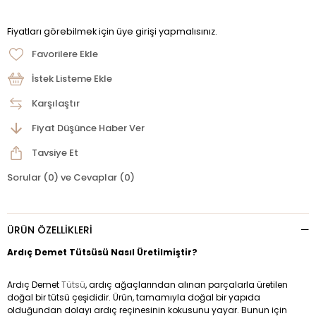
Fiyatları görebilmek için üye girişi yapmalısınız.
Favorilere Ekle
İstek Listeme Ekle
Karşılaştır
Fiyat Düşünce Haber Ver
Tavsiye Et
Sorular (0) ve Cevaplar (0)
ÜRÜN ÖZELLIKLERI
Ardıç Demet Tütsüsü Nasıl Üretilmiştir?
Ardıç Demet
Tütsü
, ardıç ağaçlarından alınan parçalarla üretilen
doğal bir tütsü çeşididir. Ürün, tamamıyla doğal bir yapıda
olduğundan dolayı ardıç reçinesinin kokusunu yayar. Bunun için