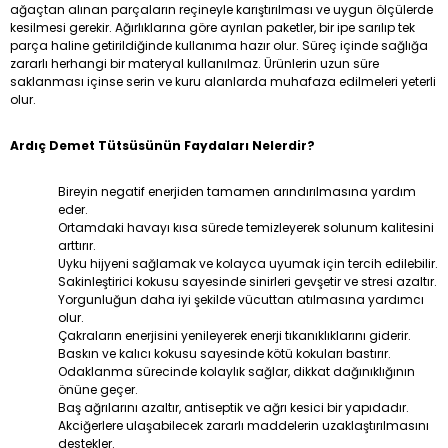
ağaçtan alınan parçaların reçineyle karıştırılması ve uygun ölçülerde
kesilmesi gerekir. Ağırlıklarına göre ayrılan paketler, bir ipe sarılıp tek
parça haline getirildiğinde kullanıma hazır olur. Süreç içinde sağlığa
zararlı herhangi bir materyal kullanılmaz. Ürünlerin uzun süre
saklanması içinse serin ve kuru alanlarda muhafaza edilmeleri yeterli
olur.
Ardıç Demet Tütsüsünün Faydaları Nelerdir?
Bireyin negatif enerjiden tamamen arındırılmasına yardım
eder.
Ortamdaki havayı kısa sürede temizleyerek solunum kalitesini
arttırır.
Uyku hijyeni sağlamak ve kolayca uyumak için tercih edilebilir.
Sakinleştirici kokusu sayesinde sinirleri gevşetir ve stresi azaltır.
Yorgunluğun daha iyi şekilde vücuttan atılmasına yardımcı
olur.
Çakraların enerjisini yenileyerek enerji tıkanıklıklarını giderir.
Baskın ve kalıcı kokusu sayesinde kötü kokuları bastırır.
Odaklanma sürecinde kolaylık sağlar, dikkat dağınıklığının
önüne geçer.
Baş ağrılarını azaltır, antiseptik ve ağrı kesici bir yapıdadır.
Akciğerlere ulaşabilecek zararlı maddelerin uzaklaştırılmasını
destekler.