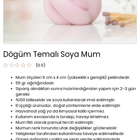
Dögüm Temalı Soya Mum
0.0
Mum ölçüleri 6 cm x 4 cm (yükseklik x genişlik) şeklindedir.
55 gr ağırlığındadır.
Sipariş alındıktan sonra hazırlandığından yapım için 2-3 gün
gerekir.
%100 bitkiseldir ve soya kullanılarak imal edilmiştir.
El işçiliği ürünüdür, doğal yöntemlerle elde edilmiştir.
Hayvansal yağ ya da kimyasal katkı içermez.
Kullanım esnasında is bırakıp, havayı kirletmez.
Mum fitili olarak pamuk tercih edilmiştir.
Mumun renk tonunda ufak değişiklikler gözlenebilir.
Yetişkinler tarafından kullanılması tavsiye edilmektedir.
Güneş ışığından uzakta ve serin yerde saklanmalıdır