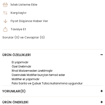
İstek Listeme Ekle
Karşılaştır
Fiyat Düşünce Haber Ver
Tavsiye Et
Sorular (0) ve Cevaplar (0)
ÜRÜN ÖZELLIKLERI
El yapımıdır
Özel Üretimdir
İthal Malzemeden üretilmiştir
Üzerindeki Motifler burçları temsil eder
Motifler el yapımıdır
Palo Santo ve Çubuk Tütsü kullanımına uygundur
YORUMLAR
(0)
ÜRÜN ÖNERILERI