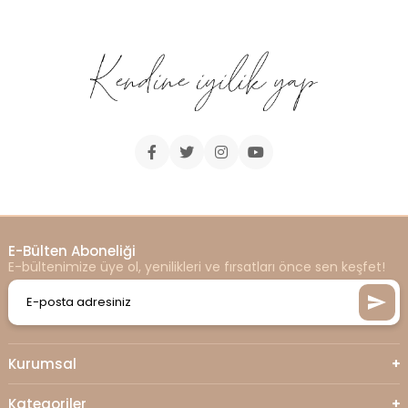
E-Bülten Aboneliği
E-bültenimize üye ol, yenilikleri ve fırsatları önce sen keşfet!
Kurumsal
Kategoriler