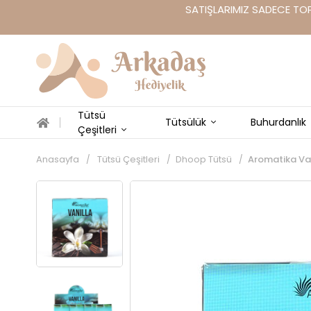
SATIŞLARIMIZ SADECE TOP
Tütsü
Tütsülük
Buhurdanlık
Çeşitleri
Anasayfa
Tütsü Çeşitleri
Dhoop Tütsü
Aromatika Va