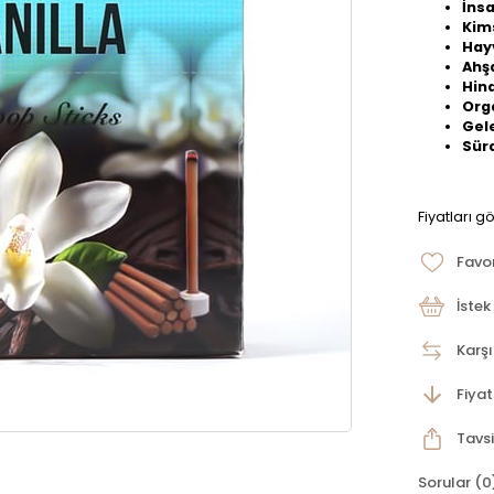
İns
Kim
Hay
Ahşa
Hind
Org
Gele
Sürd
Fiyatları g
Favor
İstek
Karşı
Fiya
Tavsi
Sorular (0