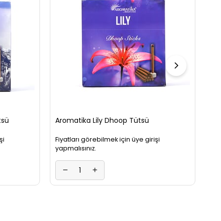
Tü
Fiy
yap
tsü
Aromatika Lily Dhoop Tütsü
şi
Fiyatları görebilmek için üye girişi
yapmalısınız.