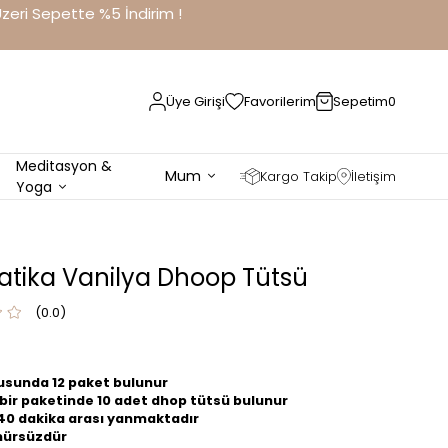
eri Sepette %5 İndirim !
Üye Girişi
Favorilerim
Sepetim
0
Meditasyon &
Mum
Kargo Takip
İletişim
Yoga
tika Vanilya Dhoop Tütsü
0.0
usunda 12 paket bulunur
bir paketinde 10 adet dhop tütsü bulunur
40 dakika arası yanmaktadır
ürsüzdür