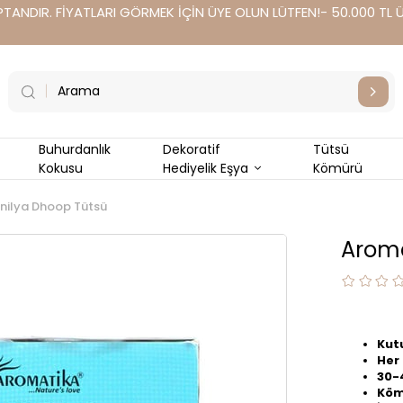
TANDIR. FİYATLARI GÖRMEK İÇİN ÜYE OLUN LÜTFEN!- 50.000 TL Üz
Buhurdanlık
Dekoratif
Tütsü
Kokusu
Hediyelik Eşya
Kömürü
nilya Dhoop Tütsü
Aroma
Kut
Her 
30-
Köm