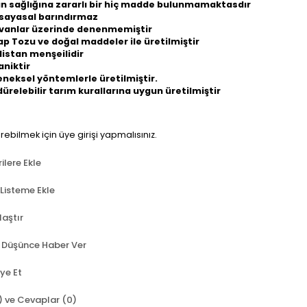
an sağlığına zararlı bir hiç madde bulunmamaktasdır
sayasal barındırmaz
vanlar üzerinde denenmemiştir
p Tozu ve doğal maddeler ile üretilmiştir
istan menşeilidir
aniktir
neksel yöntemlerle üretilmiştir.
ürelebilir tarım kurallarına uygun üretilmiştir
örebilmek için üye girişi yapmalısınız.
ilere Ekle
 Listeme Ekle
laştır
t Düşünce Haber Ver
ye Et
) ve Cevaplar (0)