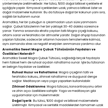
yöntemleriyle üretilmektedir. Her tütsü, %100 doğal bitkisel içeriklerle el
işçiliğiyle yapılır. Kimyasal içeriklerden uzak, yalnızca bitkisel özler ve
doğal malzemeler kullanılır. Bu da tütsüye doğal bir kokunun yanı sıra,
sağlıklı bir kullanım sunar.
Aromatika, her bir çubuğun is çıkarmadan uzun süre yanmasını
sağlar. Çubuk tütsülerinin her biri yaklaşık 30-40 dakika süresince
yanar. Yanma sırasında etrafa yayılan tatlı Mogra çiçeği kokusu,
ortamı sarar ve ferahlatıcı bir atmosfer yaratır. Doğal ahşap tozundan
yapılan tütsüler, sadece bir ortamın havasını temizlemekle kalmaz,
aynı zamanda stres ve negatif enerjiden arınmanıza yardımcı olur.
Aromatika Sweet Mogra Çubuk Tütsüsünün Faydaları ve
Özellikleri Nelerdir?
Aromatika Sweet Mogra Çubuk Tütsüsü, sağladığı birçok faydayla
hem fiziksel hem de ruhsal açıdan rahatlama sunar. İşte bu tütsünün
en belirgin faydaları ve özellikleri:
Ruhsal Huzur ve Rahatlama
: Mogra çiçeğinin tatlı ve
ferahlatıcı kokusu, zihinsel rahatlama ve duygusal denge
sağlar. Meditasyon veya yoga yaparken kullanılabilir.
Zihinsel Odaklanma
: Mogra tütsüsü, konsantrasyonu artırır
ve zihin açıcı özelliklere sahiptir. Yoga ve meditasyon gibi
uygulamalar için mükemmeldir.
Doğal İçerik
: Bu tütsü, %100 doğal ve bitkisel malzemelerle
üretilmiştir. Kimyasal ve sentetik maddelerden tamamen uzak