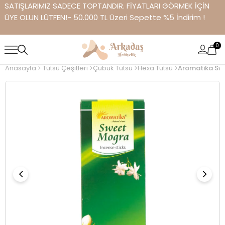
SATIŞLARIMIZ SADECE TOPTANDIR. FİYATLARI GÖRMEK İÇİN
ÜYE OLUN LÜTFEN!- 50.000 TL Üzeri Sepette %5 İndirim !
0
Anasayfa
Tütsü Çeşitleri
Çubuk Tütsü
Hexa Tütsü
Aromatika Sw