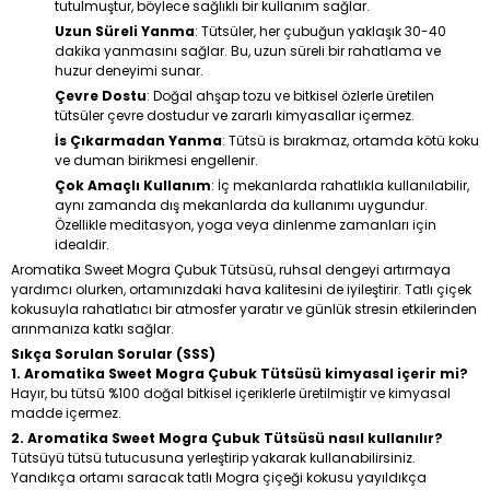
tutulmuştur, böylece sağlıklı bir kullanım sağlar.
Uzun Süreli Yanma
: Tütsüler, her çubuğun yaklaşık 30-40
dakika yanmasını sağlar. Bu, uzun süreli bir rahatlama ve
huzur deneyimi sunar.
Çevre Dostu
: Doğal ahşap tozu ve bitkisel özlerle üretilen
tütsüler çevre dostudur ve zararlı kimyasallar içermez.
İs Çıkarmadan Yanma
: Tütsü is bırakmaz, ortamda kötü koku
ve duman birikmesi engellenir.
Çok Amaçlı Kullanım
: İç mekanlarda rahatlıkla kullanılabilir,
aynı zamanda dış mekanlarda da kullanımı uygundur.
Özellikle meditasyon, yoga veya dinlenme zamanları için
idealdir.
Aromatika Sweet Mogra Çubuk Tütsüsü, ruhsal dengeyi artırmaya
yardımcı olurken, ortamınızdaki hava kalitesini de iyileştirir. Tatlı çiçek
kokusuyla rahatlatıcı bir atmosfer yaratır ve günlük stresin etkilerinden
arınmanıza katkı sağlar.
Sıkça Sorulan Sorular (SSS)
1. Aromatika Sweet Mogra Çubuk Tütsüsü kimyasal içerir mi?
Hayır, bu tütsü %100 doğal bitkisel içeriklerle üretilmiştir ve kimyasal
madde içermez.
2. Aromatika Sweet Mogra Çubuk Tütsüsü nasıl kullanılır?
Tütsüyü tütsü tutucusuna yerleştirip yakarak kullanabilirsiniz.
Yandıkça ortamı saracak tatlı Mogra çiçeği kokusu yayıldıkça