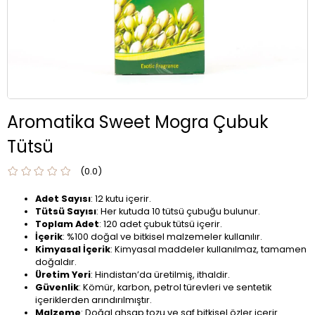
Aromatika Sweet Mogra Çubuk
Tütsü
0.0
Adet Sayısı
: 12 kutu içerir.
Tütsü Sayısı
: Her kutuda 10 tütsü çubuğu bulunur.
Toplam Adet
: 120 adet çubuk tütsü içerir.
İçerik
: %100 doğal ve bitkisel malzemeler kullanılır.
Kimyasal İçerik
: Kimyasal maddeler kullanılmaz, tamamen
doğaldır.
Üretim Yeri
: Hindistan’da üretilmiş, ithaldir.
Güvenlik
: Kömür, karbon, petrol türevleri ve sentetik
içeriklerden arındırılmıştır.
Malzeme
: Doğal ahşap tozu ve saf bitkisel özler içerir.