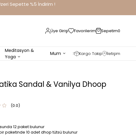
eri Sepette %5 İndirim !
Üye Girişi
Favorilerim
Sepetim
0
Meditasyon &
Mum
Kargo Takip
İletişim
Yoga
tika Sandal & Vanilya Dhoop
0.0
sunda 12 paket bulunur
bir paketinde 10 adet dhop tütsü bulunur