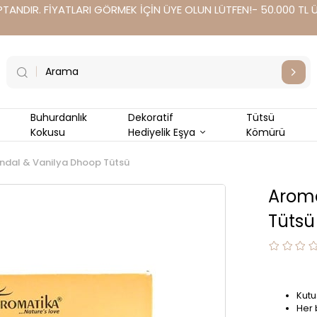
TANDIR. FİYATLARI GÖRMEK İÇİN ÜYE OLUN LÜTFEN!- 50.000 TL Üz
Buhurdanlık
Dekoratif
Tütsü
Kokusu
Hediyelik Eşya
Kömürü
ndal & Vanilya Dhoop Tütsü
Aroma
Tütsü
Kutu
Her 