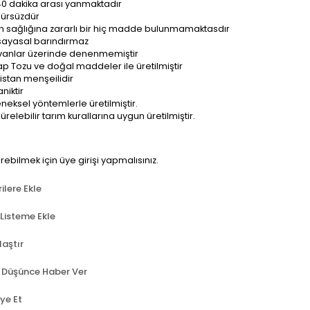
0 dakika arası yanmaktadır
ürsüzdür
n sağlığına zararlı bir hiç madde bulunmamaktasdır
ayasal barındırmaz
anlar üzerinde denenmemiştir
p Tozu ve doğal maddeler ile üretilmiştir
istan menşeilidir
niktir
neksel yöntemlerle üretilmiştir.
ürelebilir tarım kurallarına uygun üretilmiştir.
örebilmek için üye girişi yapmalısınız.
ilere Ekle
 Listeme Ekle
laştır
t Düşünce Haber Ver
ye Et