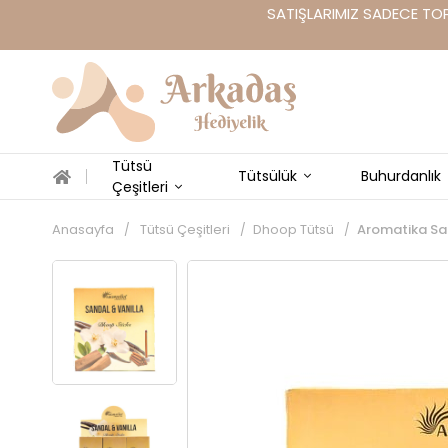
SATIŞLARIMIZ SADECE TOP
Tütsü
Tütsülük
Buhurdanlık
Çeşitleri
Anasayfa
Tütsü Çeşitleri
Dhoop Tütsü
Aromatika Sa