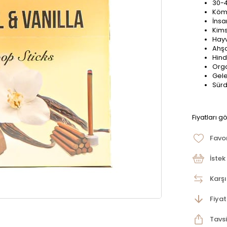
30-4
Köm
İnsa
Kims
Hayv
Ahşa
Hind
Orga
Gele
Sürd
Fiyatları g
Favor
İstek
Karşı
Fiya
Tavsi