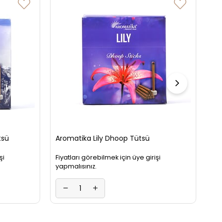
Ar
Tü
Fiy
yap
tsü
Aromatika Lily Dhoop Tütsü
şi
Fiyatları görebilmek için üye girişi
yapmalısınız.