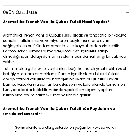
ÜRÜN ÖZELLIKLERI
Aromatika French Vanilla Çubuk Tütsü Nasıl Yapıldı?
Aromatika French Vanilla Çubuk
Tütsü
, sıcak ve rahatlatıcı bir kokuya
sahiptir. Tatlı, kremsi ve vanilya aromasıyla her alana uyum
sağlayabilen bu ürün, tamamen bitkisel kaynaklardan elde edilir.
Karbon, zararlı kimyasal madde, kömür vb. içeriklere sahip
olmadığından dolayı dumanın solunmasında herhangi bir sakınca
yoktur.
Tütsü imalatı geleneksel yöntemlere bağlı kalınarak yapılmakta ve el
işçiliğiyle tamamlanmaktadır. Bunun için ilk olarak bitkisel özlerin
ahşap tozuyla karıştırılarak homojen bir kıvam oluşturulur. Doğal
bambu kabuklarına sarılan bu özler, serin ve kuru alanda tamamen
kuruyana kadar bekletilir. Ardından, paketleme işlemi yapılarak
kullanıcıya teslim edilmek üzere hazır hale getirilir.
Aromatika French Vanilla Çubuk Tütsünün Faydaları ve
Özellikleri Nelerdir?
Geniş alanlarda etki gösterebilen yoğun bir kokusu vardır.