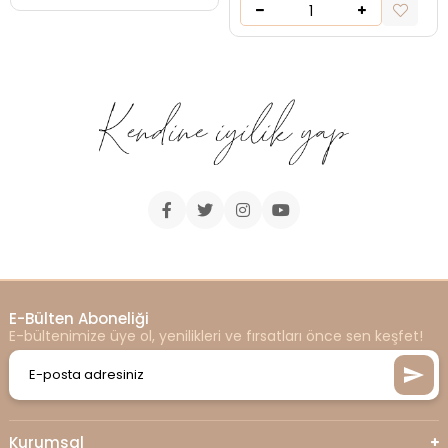
E-Bülten Aboneliği
E-bültenimize üye ol, yenilikleri ve fırsatları önce sen keşfet!
Kurumsal