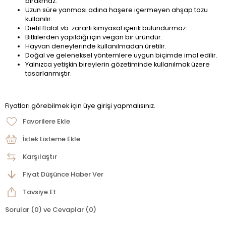
bırakmaz.
Uzun süre yanması adına haşere içermeyen ahşap tozu
kullanılır.
Dietil ftalat vb. zararlı kimyasal içerik bulundurmaz.
Bitkilerden yapıldığı için vegan bir üründür.
Hayvan deneylerinde kullanılmadan üretilir.
Doğal ve geleneksel yöntemlere uygun biçimde imal edilir.
Yalnızca yetişkin bireylerin gözetiminde kullanılmak üzere
tasarlanmıştır.
Fiyatları görebilmek için üye girişi yapmalısınız.
Favorilere Ekle
İstek Listeme Ekle
Karşılaştır
Fiyat Düşünce Haber Ver
Tavsiye Et
Sorular (0) ve Cevaplar (0)