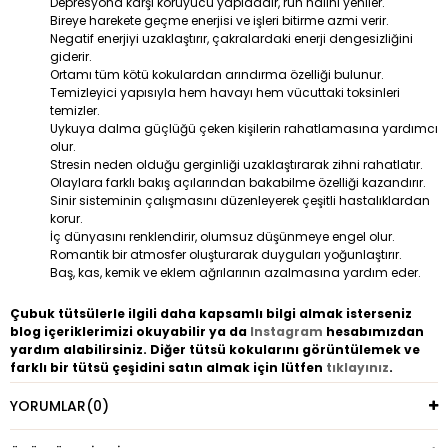
Depresyona karşı koruyucu yapıdadır, ruh halini yeniler.
Bireye harekete geçme enerjisi ve işleri bitirme azmi verir.
Negatif enerjiyi uzaklaştırır, çakralardaki enerji dengesizliğini
giderir.
Ortamı tüm kötü kokulardan arındırma özelliği bulunur.
Temizleyici yapısıyla hem havayı hem vücuttaki toksinleri
temizler.
Uykuya dalma güçlüğü çeken kişilerin rahatlamasına yardımcı
olur.
Stresin neden olduğu gerginliği uzaklaştırarak zihni rahatlatır.
Olaylara farklı bakış açılarından bakabilme özelliği kazandırır.
Sinir sisteminin çalışmasını düzenleyerek çeşitli hastalıklardan
korur.
İç dünyasını renklendirir, olumsuz düşünmeye engel olur.
Romantik bir atmosfer oluşturarak duyguları yoğunlaştırır.
Baş, kas, kemik ve eklem ağrılarının azalmasına yardım eder.
Çubuk tütsülerle ilgili daha kapsamlı bilgi almak isterseniz
blog içeriklerimizi okuyabilir ya da
Instagram
hesabımızdan
yardım alabilirsiniz. Diğer tütsü kokularını görüntülemek ve
farklı bir tütsü çeşidini satın almak için lütfen
tıklayınız
.
YORUMLAR
(0)