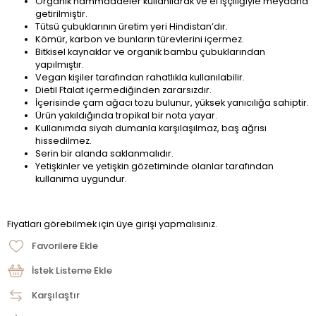
Organik hammaddeler kullanılarak ve el işçiliğiyle meydana
getirilmiştir.
Tütsü çubuklarının üretim yeri Hindistan’dır.
Kömür, karbon ve bunların türevlerini içermez.
Bitkisel kaynaklar ve organik bambu çubuklarından
yapılmıştır.
Vegan kişiler tarafından rahatlıkla kullanılabilir.
Dietil Ftalat içermediğinden zararsızdır.
İçerisinde çam ağacı tozu bulunur, yüksek yanıcılığa sahiptir.
Ürün yakıldığında tropikal bir nota yayar.
Kullanımda siyah dumanla karşılaşılmaz, baş ağrısı
hissedilmez.
Serin bir alanda saklanmalıdır.
Yetişkinler ve yetişkin gözetiminde olanlar tarafından
kullanıma uygundur.
Fiyatları görebilmek için üye girişi yapmalısınız.
Favorilere Ekle
İstek Listeme Ekle
Karşılaştır