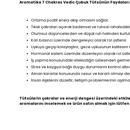
Aromatika 7 Chakras Vedic Çubuk Tütsünün Faydaları v
Ortama pozitif enerji akışı olmasını sağlar.
Tıkalı çakraları açarak bedensel ve ruhsal rahatsızlıkl
Olumsuz düşüncelerden ve düşük ruh halinden kurtu
Kan basıncı üzerinde dengeleyici olarak rol üstlenir.
Uykuya geçişi kolaylaştırır, gece uykusunun kalitesini ar
Hormonal sistem üzerinde düzenleyici olarak rol üstle
İş yapma konusundaki isteksizliğin üstesinden gelm
Stres ve kaygıya bağlı duygu durumlarını kontrol altı
Alınan kararlar konusunda cesur ve kararlı olmayı des
İnsan ilişkilerini düzeltir, iletişim problemlerinin aşılm
Tütsülerin çakralar ve enerji dengesi üzerindeki etkile
aromalarını incelemek ve ürün satın almak için lütfen