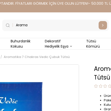
TANDIR. FİYATLARI GÖRMEK İÇİN ÜYE OLUN LÜTFEN!- 50.000 TL Üz
Buhurdanlık
Dekoratif
Tütsü
Kokusu
Hediyelik Eşya
Kömürü
Aromatika 7 Chakras Vedic Çubuk Tütsü
Aroma
Tütsü
Ürün
Pake
Kutu
Gram