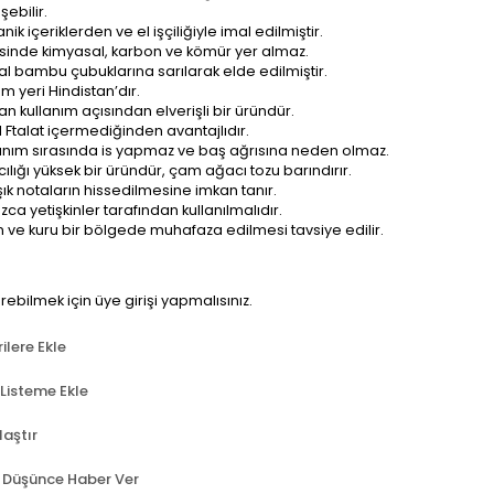
şebilir.
nik içeriklerden ve el işçiliğiyle imal edilmiştir.
isinde kimyasal, karbon ve kömür yer almaz.
l bambu çubuklarına sarılarak elde edilmiştir.
im yeri Hindistan’dır.
n kullanım açısından elverişli bir üründür.
il Ftalat içermediğinden avantajlıdır.
anım sırasında is yapmaz ve baş ağrısına neden olmaz.
cılığı yüksek bir üründür, çam ağacı tozu barındırır.
şık notaların hissedilmesine imkan tanır.
ızca yetişkinler tarafından kullanılmalıdır.
n ve kuru bir bölgede muhafaza edilmesi tavsiye edilir.
örebilmek için üye girişi yapmalısınız.
ilere Ekle
 Listeme Ekle
laştır
t Düşünce Haber Ver