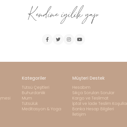
Kategoriler
Müşteri Destek
Tütsü Çeşitleri
Hesabım
Buhurdanlık
Sıkça Sorulan Sorular
eşmesi
Mum
Kargo ve Teslimat
Tütsülük
İptal ve İade Teslim Koşullar
Meditasyon & Yoga
Banka Hesap Bilgileri
İletişim