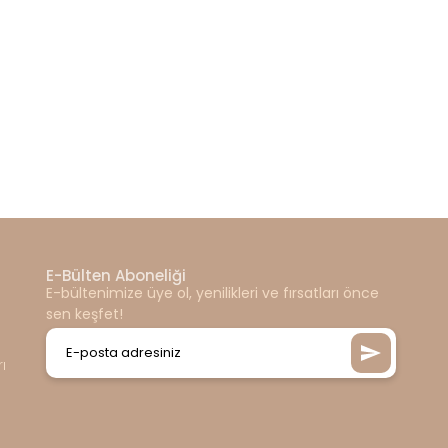
E-Bülten Aboneliği
E-bültenimize üye ol, yenilikleri ve fırsatları önce
sen keşfet!
ı