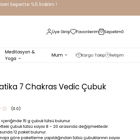
eri Sepette %5 İndirim !
Üye Girişi
Favorilerim
Sepetim
0
Meditasyon &
Mum
Kargo Takip
İletişim
Yoga
tika 7 Chakras Vedic Çubuk
0.0
 içeriğinde 15 g çubuk tütsü bulunur.
tteki çubuk tütsü sayısı 8 – 20 arasında değişmektedir.
sunda 12 paket bulunur.
aja göre paketleme yapıldığından tütsü çubuklarının sayısı