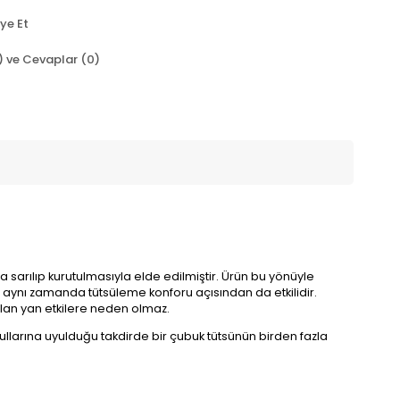
ye Et
) ve Cevaplar (0)
a sarılıp kurutulmasıyla elde edilmiştir. Ürün bu yönüyle
sı aynı zamanda tütsüleme konforu açısından da etkilidir.
şılan yan etkilere neden olmaz.
larına uyulduğu takdirde bir çubuk tütsünün birden fazla