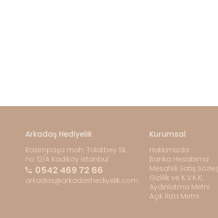
Arkadaş Hediyelik
Kurumsal
Rasimpaşa mah. Talatbey Sk.
Hakkımızda
no 12/A Kadıköy İstanbul
Banka Hesabımız
Mesafeli Satış Sözl
0542 469 72 66
Gizlilik ve K.V.K.K.
arkadas@arkadashediyelik.com
Aydınlatma Metni
Açık Rıza Metni