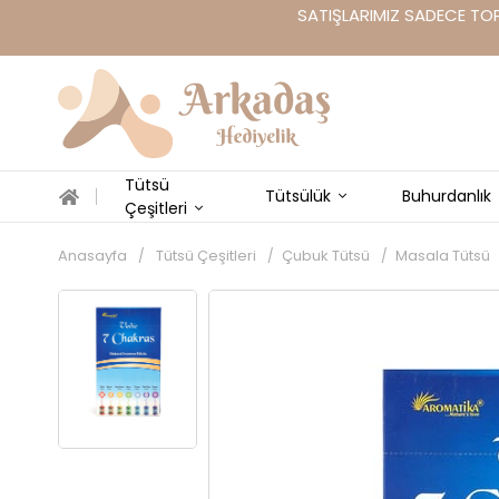
SATIŞLARIMIZ SADECE TOP
Tütsü
Tütsülük
Buhurdanlık
Çeşitleri
Anasayfa
Tütsü Çeşitleri
Çubuk Tütsü
Masala Tütsü