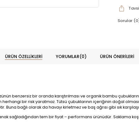
Tavsi
Sorular (0
ÜRÜN ÖZELLIKLERI
YORUMLAR
(0)
ÜRÜN ÖNERILERI
 özünün benzersiz bir oranda karıştırılması ve organik bambu çubukların
dan herhangi bir risk yaratmaz. Tütsü çubuklarının içeriğinin doğal olma
r. Buna bağlı olarak da havayı kirletmez ve baş ağrısı gibi sık karşıla
anak sağladığından tem bir fiyat – performans ürünüdür. Saklama koşul