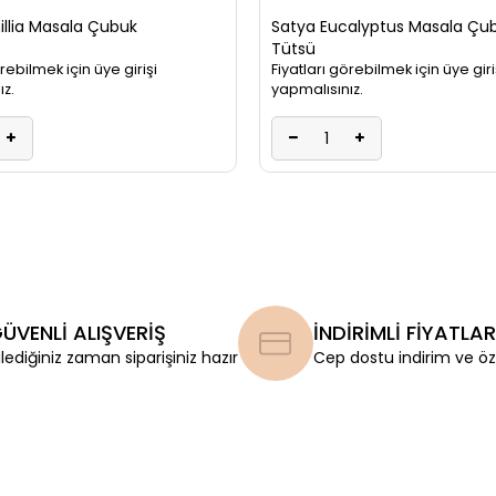
illia Masala Çubuk
Satya Eucalyptus Masala Çu
Tütsü
örebilmek için üye girişi
Fiyatları görebilmek için üye giri
ız.
yapmalısınız.
ÜVENLİ ALIŞVERİŞ
İNDİRİMLİ FİYATLAR
ilediğiniz zaman siparişiniz hazır
Cep dostu indirim ve öze