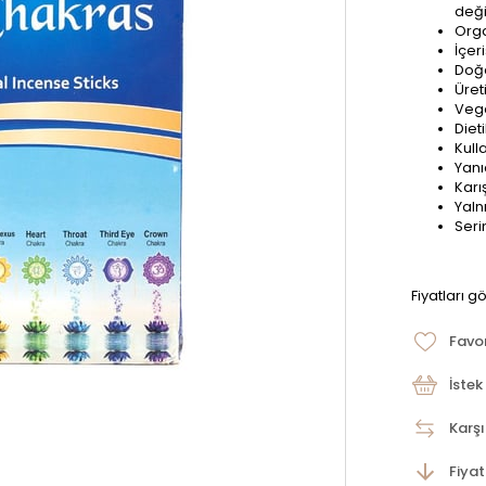
deği
Orga
İçer
Doğa
Üret
Vega
Diet
Kull
Yanı
Karı
Yaln
Seri
Fiyatları g
Favor
İstek
Karşı
Fiya