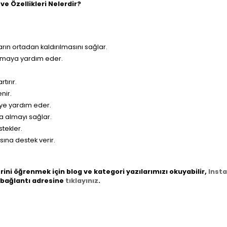
e Özellikleri Nelerdir?
arın ortadan kaldırılmasını sağlar.
lmaya yardım eder.
tırır.
nir.
eye yardım eder.
na almayı sağlar.
tekler.
asına destek verir.
rini öğrenmek için blog ve kategori yazılarımızı okuyabilir,
Inst
 bağlantı adresine
tıklayınız
.