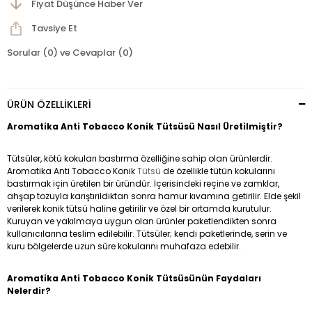
Fiyat Düşünce Haber Ver
Tavsiye Et
Sorular (0) ve Cevaplar (0)
ÜRÜN ÖZELLIKLERI
Aromatika Anti Tobacco Konik Tütsüsü Nasıl Üretilmiştir?
Tütsüler, kötü kokuları bastırma özelliğine sahip olan ürünlerdir.
Aromatika Anti Tobacco Konik
Tütsü
de özellikle tütün kokularını
bastırmak için üretilen bir üründür. İçerisindeki reçine ve zamklar,
ahşap tozuyla karıştırıldıktan sonra hamur kıvamına getirilir. Elde şekil
verilerek konik tütsü haline getirilir ve özel bir ortamda kurutulur.
Kuruyan ve yakılmaya uygun olan ürünler paketlendikten sonra
kullanıcılarına teslim edilebilir. Tütsüler; kendi paketlerinde, serin ve
kuru bölgelerde uzun süre kokularını muhafaza edebilir.
Aromatika Anti Tobacco Konik Tütsüsünün Faydaları
Nelerdir?