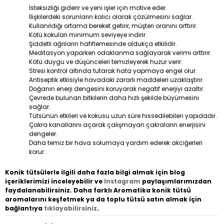
İsteksizliği giderir ve yeni işler için motive eder.
İlişkilerdeki sorunların kalıcı olarak çözülmesini sağlar.
Kullanıldığı ortama bereket getirir, müşteri oranını arttırır.
Kötü kokuları minimum seviyeye indirir.
Şiddetli ağrıların hafiflemesinde oldukça etkilidir.
Meditasyon yaparken odaklanma sağlayarak verimi arttırır.
Kötü duygu ve düşünceleri temizleyerek huzur verir.
Stresi kontrol altında tutarak hata yapmaya engel olur.
Antiseptik etkisiyle havadaki zararlı maddeleri uzaklaştırır.
Doğanın enerji dengesini koruyarak negatif enerjiyi azaltır.
Çevrede bulunan bitkilerin daha hızlı şekilde büyümesini
sağlar.
Tütsünün etkileri ve kokusu uzun süre hissedilebilen yapıdadır.
Çakra kanallarını açarak çalışmayan çakraların enerjisini
dengeler.
Daha temiz bir hava solumaya yardım ederek akciğerleri
korur.
Konik tütsülerle ilgili daha fazla bilgi almak için blog
içeriklerimizi inceleyebilir ve
Instagram
paylaşımlarımızdan
faydalanabilirsiniz. Daha farklı Aromatika konik tütsü
aromalarını keşfetmek ya da toplu tütsü satın almak için
bağlantıya
tıklayabilirsiniz
.