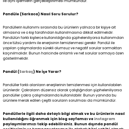
ile aynı işlemlerin gerçekleştirilmesi mümkündür.
Pandüle (Sarkaca) Nasıl Soru Sorulur?
Pandüllerin kullanımı sırasında bu ürünlerin yalnızca bir kişiye ait
olmasına ve o kişi tarafından kullanılmasına dikkat edilmelidir.
Pandülün farklı kişilerce kullanıldığında şüpheleniliyorsa kullanımdan
önce tütsü yardımı ile enerjisinin temizlenmesi gerekir. Pandül ile
yapılan çalışmalarda sürekli olumsuz ve negatif sorular sormaktan
kaçınılmalıdır. Bunun haricinde anlamlı ve net sorular sormaya özen
gösterilmelidir.
Pandül (
Sarkaç
) Ne İşe Yarar?
Pandüller farklı alanların enerjilerinin temizlenmesi için kullanılabilen
ürünlerdir. Çakraların düzensiz olarak çalıştığından şüpheleniliyorsa
pandüller çakra çalışmalarında kullanılabilir. Bunun yanında bu
ürünlere merak edilen çeşitli soruların sorulması da mümkündür.
Pandüllerle ilgili daha detaylı bilgi almak ve bu ürünlerin nasıl
kullanıldığını öğrenmek için blog sayfamızı ve
instagram
paylaşımlarımızı takip edebilirsiniz. Bunun dışında pandül