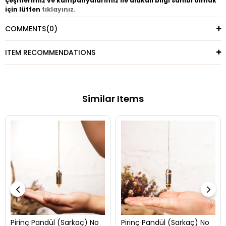
çeşitlerimiz ve kampanyalarımız ile alakalı bilgi sahibi olmak
için lütfen
tıklayınız.
COMMENTS
(0)
ITEM RECOMMENDATIONS
Similar Items
Pirinç Pandül (Sarkaç) No
Pirinç Pandül (Sarkaç) No