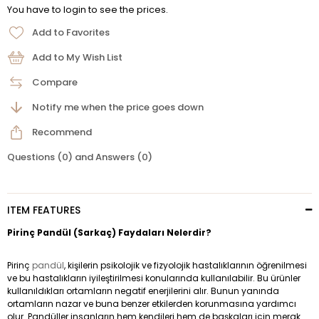
You have to login to see the prices.
Add to Favorites
Add to My Wish List
Compare
Notify me when the price goes down
Recommend
Questions (0) and Answers (0)
ITEM FEATURES
Pirinç Pandül (Sarkaç) Faydaları Nelerdir?
Pirinç
pandül
, kişilerin psikolojik ve fizyolojik hastalıklarının öğrenilmesi
ve bu hastalıkların iyileştirilmesi konularında kullanılabilir. Bu ürünler
kullanıldıkları ortamların negatif enerjilerini alır. Bunun yanında
ortamların nazar ve buna benzer etkilerden korunmasına yardımcı
olur. Pandüller insanların hem kendileri hem de başkaları için merak