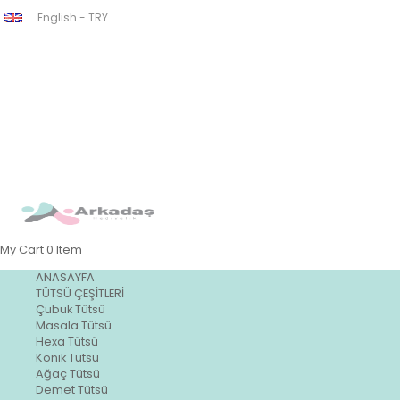
English - TRY
My Cart
0
Item
ANASAYFA
TÜTSÜ ÇEŞİTLERİ
Çubuk Tütsü
Masala Tütsü
Hexa Tütsü
Konik Tütsü
Ağaç Tütsü
Demet Tütsü