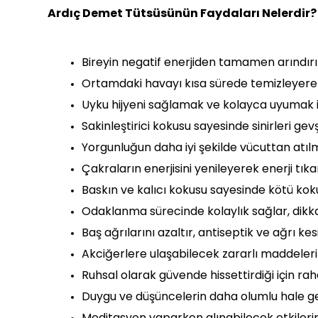
Ardıç Demet Tütsüsünün Faydaları Nelerdir?
Bireyin negatif enerjiden tamamen arındır
Ortamdaki havayı kısa sürede temizleyerek s
Uyku hijyeni sağlamak ve kolayca uyumak içi
Sakinleştirici kokusu sayesinde sinirleri gevş
Yorgunluğun daha iyi şekilde vücuttan atıl
Çakraların enerjisini yenileyerek enerji tıkanı
Baskın ve kalıcı kokusu sayesinde kötü kokul
Odaklanma sürecinde kolaylık sağlar, dikka
Baş ağrılarını azaltır, antiseptik ve ağrı kes
Akciğerlere ulaşabilecek zararlı maddelerin
Ruhsal olarak güvende hissettirdiği için rah
Duygu ve düşüncelerin daha olumlu hale get
Meditasyon yaparken alınabilecek etkilerin 