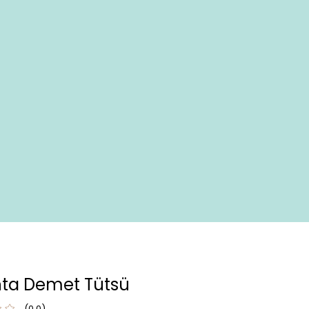
ta Demet Tütsü
0.0