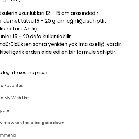
tsülerin uzunlukları 12 – 15 cm arasındadır.
r demet tütsü 15 – 20 gram ağırlığa sahiptir.
ku notası: Ardıç
ünler 15 – 20 defa kullanılabilir.
ndürüldükten sonra yeniden yakılma özelliği vardır.
tkisel içeriklerden elde edilen bir formüle sahiptir.
o login to see the prices.
to Favorites
o My Wish List
pare
fy me when the price goes down
ommend