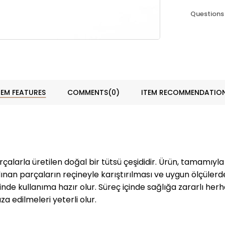
Questions
TEM FEATURES
COMMENTS
(0)
ITEM RECOMMENDATIO
rçalarla üretilen doğal bir tütsü çeşididir. Ürün, tamamıy
nan parçaların reçineyle karıştırılması ve uygun ölçülerde 
iğinde kullanıma hazır olur. Süreç içinde sağlığa zararlı he
a edilmeleri yeterli olur.