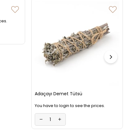
Do
ces.
You
Adaçayı Demet Tütsü
You have to login to see the prices.