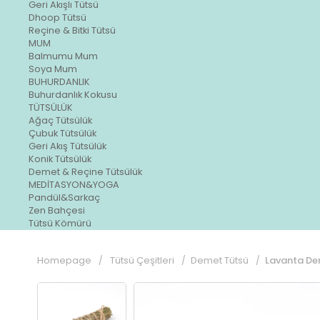
Geri Akışlı Tütsü
Dhoop Tütsü
Reçine & Bitki Tütsü
MUM
Balmumu Mum
Soya Mum
BUHURDANLIK
Buhurdanlık Kokusu
TÜTSÜLÜK
Ağaç Tütsülük
Çubuk Tütsülük
Geri Akış Tütsülük
Konik Tütsülük
Demet & Reçine Tütsülük
MEDİTASYON&YOGA
Pandül&Sarkaç
Zen Bahçesi
Tütsü Kömürü
Homepage
Tütsü Çeşitleri
Demet Tütsü
Lavanta De