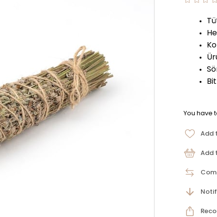
Tü
He
Ko
Ür
Sö
Bi
You have t
Add 
Add t
Com
Noti
Rec